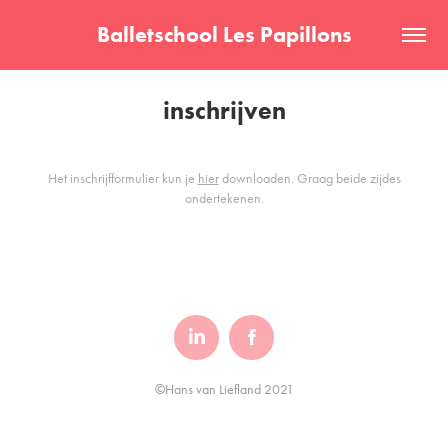
Balletschool Les Papillons
inschrijven
Het inschrijfformulier kun je
hier
downloaden. Graag beide zijdes
ondertekenen.
©Hans van Liefland 2021